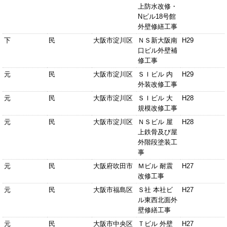
上防水改修・
Nビル18号館
外壁修繕工事
下
民
大阪市淀川区
ＮＳ新大阪南
H29
口ビル外壁補
修工事
元
民
大阪市淀川区
ＳＩビル 内
H29
外装改修工事
元
民
大阪市淀川区
ＳＩビル 大
H28
規模改修工事
元
民
大阪市淀川区
ＮＳビル 屋
H28
上鉄骨及び屋
外階段塗装工
事
元
民
大阪府吹田市
Ｍビル 耐震
H27
改修工事
元
民
大阪市福島区
Ｓ社 本社ビ
H27
ル東西北面外
壁修繕工事
元
民
大阪市中央区
Ｔビル 外壁
H27