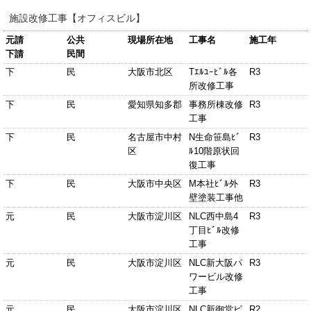
施設改修工事【オフィスビル】
元請
公共
現場所在地
工事名
施工年
下請
民間
下
民
大阪市北区
Tｴﾙﾕｰﾋﾞﾙ各
R3
所改修工事
下
民
愛知県知多郡
事務所棟改修
R3
工事
下
民
名古屋市中村
N生命笹島ﾋﾞ
R3
区
ﾙ10階原状回
復工事
下
民
大阪市中央区
M本社ﾋﾞﾙ外
R3
壁塗装工事他
元
民
大阪市淀川区
NLC西中島4
R3
丁目ﾋﾞﾙ改修
工事
元
民
大阪市淀川区
NLC新大阪パ
R3
ワービル改修
工事
元
民
大阪市淀川区
NLC新御堂ビ
R2