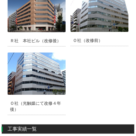
Ｏ社（改修前）
Ｒ社 本社ビル（改修後）
Ｏ社（光触媒にて改修４年
後）
工事実績一覧