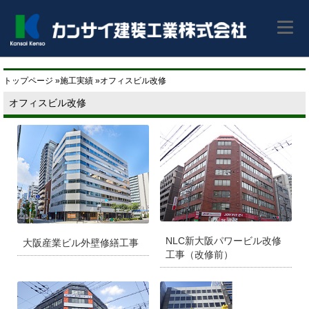
トップページ
»施工実績 »オフィスビル改修
オフィスビル改修
NLC新大阪パワービル改修
大阪産業ビル外壁修繕工事
工事（改修前）