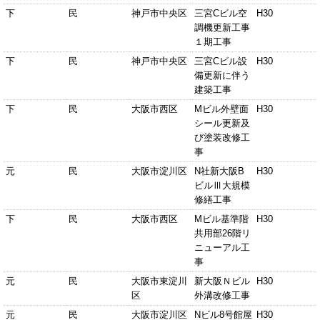
下
民
神戸市中央区
三宮Cビル空
H30
調機更新工事
１期工事
下
民
神戸市中央区
三宮Cビル設
H30
備更新に伴う
建築工事
下
民
大阪市西区
Mビル外壁面
H30
シール更新及
び塗装改修工
事
元
民
大阪市淀川区
N社新大阪B
H30
ビルⅢ大規模
修繕工事
下
民
大阪市西区
Mビル基準階
H30
共用部26階リ
ニューアル工
事
元
民
大阪市東淀川
新大阪Ｎビル
H30
区
外溝改修工事
元
民
大阪市淀川区
Nビル8号館屋
H30