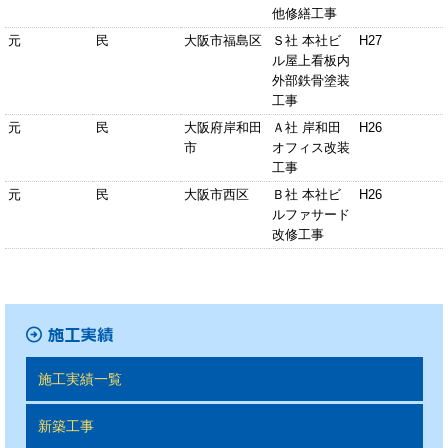
他修繕工事
元
民
大阪市福島区
Ｓ社 本社ビ
H27
ル屋上看板内
外部鉄骨塗装
工事
元
民
大阪府岸和田
Ａ社 岸和田
H26
市
オフィス改装
工事
元
民
大阪市西区
Ｂ社 本社ビ
H26
ルファサード
改修工事
施工実績一覧
新築工事