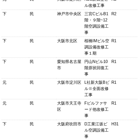
ル改修工事
下
民
神戸市中央区
三宮CビルB1
R2
階・９階~12
階空調設備工
事
下
民
大阪市北区
桜橋IMビル空
R1
調設備改修工
事１期
下
民
愛知県名古屋
円山Nビル10
R1
市
階原状回復工
事
元
民
大阪市淀川区
L社新大阪Bビ
R1
ルⅡ全面改修
工事
元
民
大阪市天王寺
Fビルファサ
R1
区
ード他改修工
事
下
民
大阪府吹田市
D工業江坂ビ
H31
ル空調設備工
事